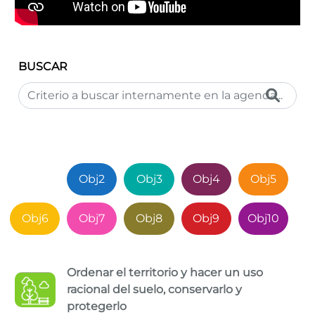
BUSCAR
Obj1
Obj2
Obj3
Obj4
Obj5
Obj6
Obj7
Obj8
Obj9
Obj10
Ordenar el territorio y hacer un uso
racional del suelo, conservarlo y
protegerlo