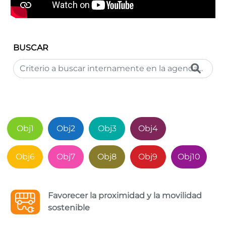
BUSCAR
Obj1
Obj2
Obj3
Obj4
Obj5
Obj6
Obj7
Obj8
Obj9
Obj10
Favorecer la proximidad y la movilidad
sostenible