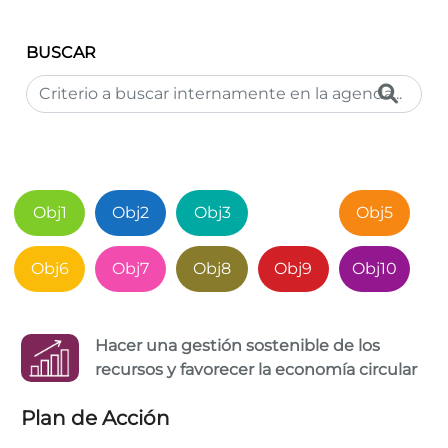
BUSCAR
Obj1
Obj2
Obj3
Obj4
Obj5
Obj6
Obj7
Obj8
Obj9
Obj10
Hacer una gestión sostenible de los
recursos y favorecer la economía circular
Plan de Acción