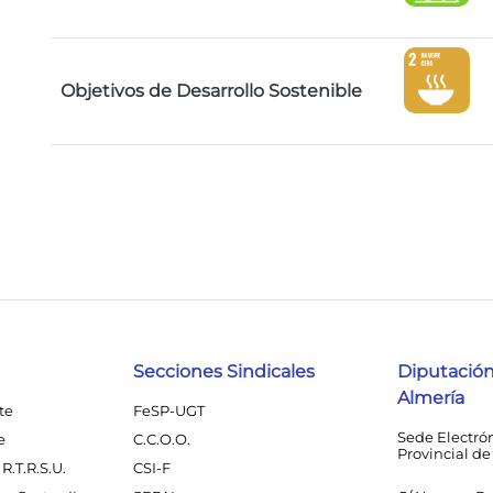
Objetivos de Desarrollo Sostenible
Secciones Sindicales
Diputación
Almería
te
FeSP-UGT
Sede Electró
e
C.C.O.O.
Provincial de
R.T.R.S.U.
CSI-F