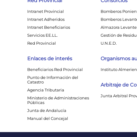
Red Provincial
Consorcios
Intranet Provincial
Bomberos Ponien
Intranet Adheridos
Bomberos Levant
Intranet Beneficiarios
Almazora Levante 
Servicios EE.LL.
Gestión de Residuo
Red Provincial
U.N.E.D.
Enlaces de interés
Organismos a
Beneficiarios Red Provincial
Instituto Almerien
Punto de Información del
Catastro
Arbitraje de 
Agencia Tributaria
Junta Arbitral Pro
Ministerio de Administraciones
Públicas
Junta de Andalucía
Manual del Concejal