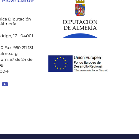
 Provincial de
nica Diputación
 Almería
drigo, 17 - 04001
00 Fax: 950 211 131
alme.org
úm. 57 de 24 de
09
000-F
 a Facebook
ace a Instagram
Enlace a Spotify Playlist
Enlace a Youtube Channel