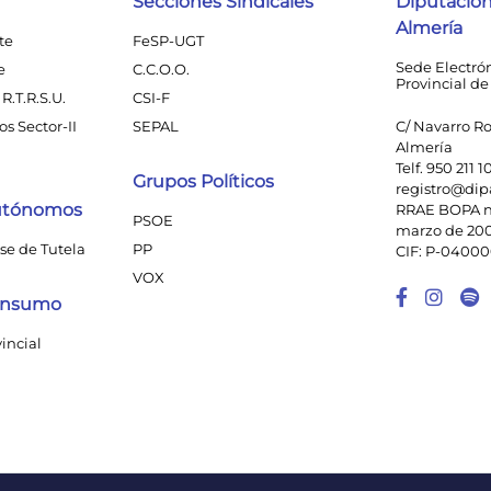
Secciones Sindicales
Diputación
Almería
te
FeSP-UGT
Sede Electró
e
C.C.O.O.
Provincial de
R.T.R.S.U.
CSI-F
s Sector-II
SEPAL
C/ Navarro Ro
Almería
Telf. 950 211 1
Grupos Políticos
registro@dip
utónomos
RRAE BOPA n
PSOE
marzo de 20
se de Tutela
PP
CIF: P-0400
VOX
Enlace
Enl
Consumo
vincial