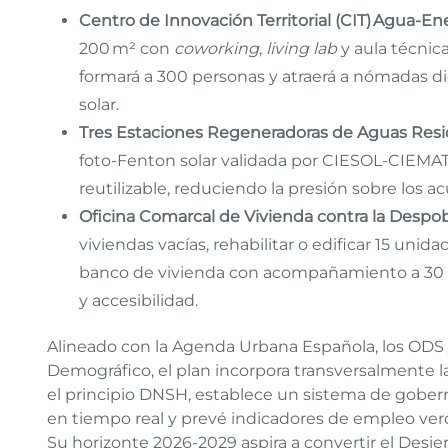
Centro de Innovación Territorial (CIT) Agua‑En
200 m² con
coworking
,
living lab
y aula técnic
formará a 300 personas y atraerá a nómadas dig
solar.
Tres Estaciones Regeneradoras de Aguas Resi
foto‑Fenton solar validada por CIESOL‑CIEMAT
reutilizable, reduciendo la presión sobre los acu
Oficina Comarcal de Vivienda contra la Despo
viviendas vacías, rehabilitar o edificar 15 unid
banco de vivienda con acompañamiento a 30 
y accesibilidad.
Alineado con la Agenda Urbana Española, los ODS y
Demográfico, el plan incorpora transversalmente la
el principio DNSH, establece un sistema de gobern
en tiempo real y prevé indicadores de empleo verde
Su horizonte 2026‑2029 aspira a convertir el Desi