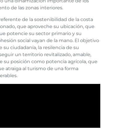
do una dinamización importante de los
to de las zonas interiores.
ferente de la sostenibilidad de la costa
sionado, que aproveche su ubicación, que
que potencie su sector primario y su
cohesión social vayan de la mano. El objetivo
e su ciudadanía, la resilencia de su
eguir un territorio revitalizado, amable,
e su posición como potencia agrícola, que
ue atraiga al turismo de una forma
erables.