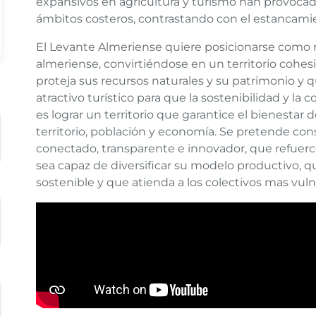
expansivos en agricultura y turismo han provoca
ámbitos costeros, contrastando con el estancamien
El Levante Almeriense quiere posicionarse como re
almeriense, convirtiéndose en un territorio cohe
proteja sus recursos naturales y su patrimonio y 
atractivo turístico para que la sostenibilidad y la 
es lograr un territorio que garantice el bienestar d
territorio, población y economía. Se pretende cons
conectado, transparente e innovador, que refuerc
sea capaz de diversificar su modelo productivo, q
sostenible y que atienda a los colectivos mas vuln