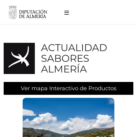
Pasar al contenido principal
Inicio
Presentacion
ACTUALIDAD
Agendas
Urbanas
SABORES
ALMERÍA
PAIs
Noticias
Ver mapa Interactivo de Productos
Participación
ciudadana
Contacto