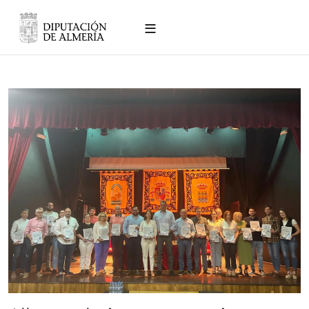
Pasar al contenido principal
Inicio
Presentacion
Albox trabaja en su propia Ag
Agendas
Urbanas
PAIs
Noticias
Participación
ciudadana
Contacto