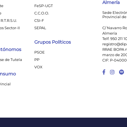
Almería
te
FeSP-UGT
Sede Electró
e
C.C.O.O.
Provincial de
R.T.R.S.U.
CSI-F
s Sector-II
SEPAL
C/ Navarro Ro
Almería
Telf. 950 211 1
Grupos Políticos
registro@dip
utónomos
RRAE BOPA n
PSOE
marzo de 20
se de Tutela
PP
CIF: P-0400
VOX
Enlace
Enl
Consumo
vincial