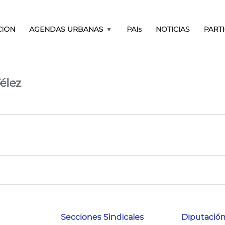
Pasar al contenido principal
CION
AGENDAS URBANAS
PAIs
NOTICIAS
PART
obacion Agenda
élez
Secciones Sindicales
Diputación