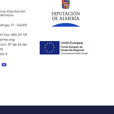
nica Diputación
 Almería
drigo, 17 - 04001
00 Fax: 950 211 131
alme.org
úm. 57 de 24 de
09
000-F
 a Facebook
ace a Instagram
Enlace a Spotify Playlist
Enlace a Youtube Channel