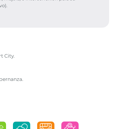
vo).
t City.
bernanza.