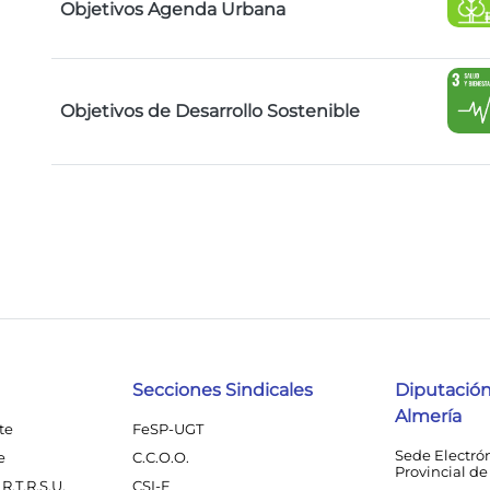
Objetivos Agenda Urbana
Objetivos de Desarrollo Sostenible
Secciones Sindicales
Diputación
Almería
te
FeSP-UGT
Sede Electró
e
C.C.O.O.
Provincial de
R.T.R.S.U.
CSI-F