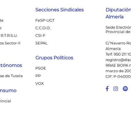
Secciones Sindicales
Diputación
Almería
te
FeSP-UGT
Sede Electró
e
C.C.O.O.
Provincial de
R.T.R.S.U.
CSI-F
s Sector-II
SEPAL
C/ Navarro Ro
Almería
Telf. 950 211 1
Grupos Políticos
registro@dip
utónomos
RRAE BOPA n
PSOE
marzo de 20
se de Tutela
PP
CIF: P-0400
VOX
Enlace
Enl
Consumo
vincial