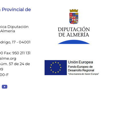
 Provincial de
nica Diputación
 Almería
drigo, 17 - 04001
00 Fax: 950 211 131
alme.org
úm. 57 de 24 de
09
000-F
 a Facebook
ace a Instagram
Enlace a Spotify Playlist
Enlace a Youtube Channel