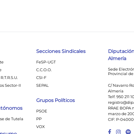
Secciones Sindicales
Diputación
Almería
te
FeSP-UGT
Sede Electró
e
C.C.O.O.
Provincial de
R.T.R.S.U.
CSI-F
s Sector-II
SEPAL
C/ Navarro Ro
Almería
Telf. 950 211 1
Grupos Políticos
registro@dip
utónomos
RRAE BOPA n
PSOE
marzo de 20
se de Tutela
PP
CIF: P-0400
VOX
Enlace
Enl
Consumo