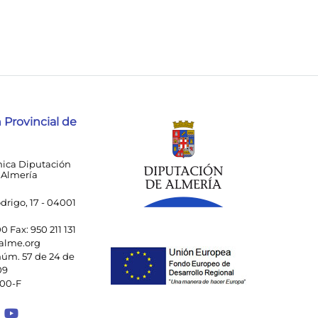
 Provincial de
nica Diputación
 Almería
drigo, 17 - 04001
00 Fax: 950 211 131
alme.org
úm. 57 de 24 de
09
000-F
 a Facebook
ace a Instagram
Enlace a Spotify Playlist
Enlace a Youtube Channel