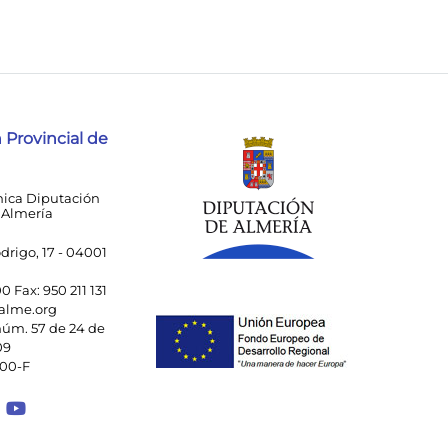
 Provincial de
nica Diputación
 Almería
drigo, 17 - 04001
00 Fax: 950 211 131
alme.org
úm. 57 de 24 de
09
000-F
 a Facebook
ace a Instagram
Enlace a Spotify Playlist
Enlace a Youtube Channel