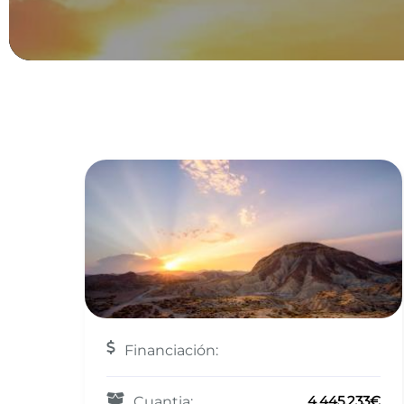
Financiación:
4.445.233€
Cuantia: