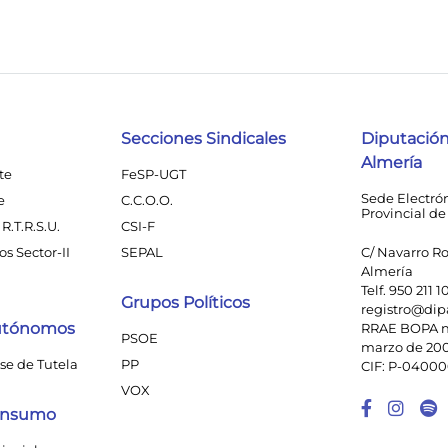
Secciones Sindicales
Diputación
Almería
te
FeSP-UGT
Sede Electró
e
C.C.O.O.
Provincial de
R.T.R.S.U.
CSI-F
s Sector-II
SEPAL
C/ Navarro Ro
Almería
Telf. 950 211 1
Grupos Políticos
registro@dip
utónomos
RRAE BOPA n
PSOE
marzo de 20
se de Tutela
PP
CIF: P-0400
VOX
Enlace
Enl
Consumo